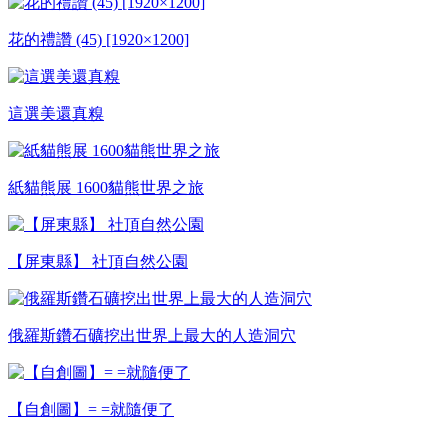
花的禮讚 (45) [1920×1200]
這選美還真糗
紙貓熊展 1600貓熊世界之旅
【屏東縣】 社頂自然公園
俄羅斯鑽石礦挖出世界上最大的人造洞穴
【自創圖】= =就隨便了