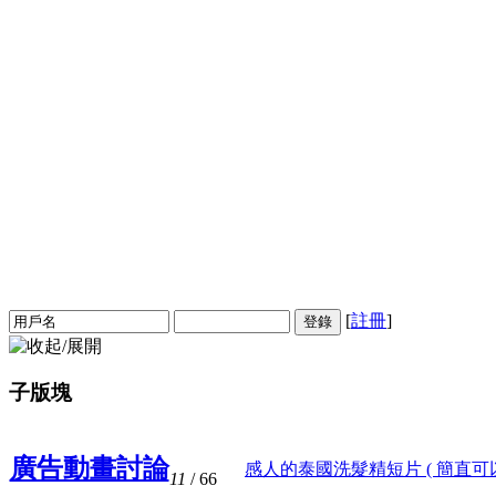
[
註冊
]
登錄
子版塊
廣告動畫討論
感人的泰國洗髮精短片 ( 簡直可以 
11
/ 66