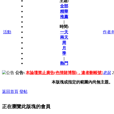
主題:
全部
精華
推薦
|
時間:
活動
一天
作者/
兩天
周
月
季
|
熱門
公告:
本論壇禁止廣告(色情賭博類)，違者刪帳號!
老鼠
2
本版塊或指定的範圍內尚無主題。
返回首頁
發帖
正在瀏覽此版塊的會員