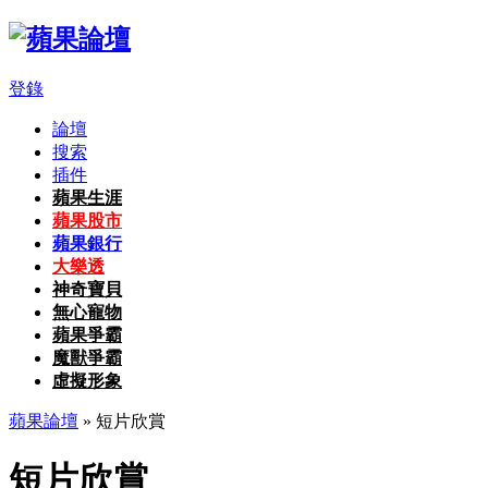
登錄
論壇
搜索
插件
蘋果生涯
蘋果股市
蘋果銀行
大樂透
神奇寶貝
無心寵物
蘋果爭霸
魔獸爭霸
虛擬形象
蘋果論壇
» 短片欣賞
短片欣賞