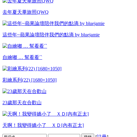
去年夏天畢旅照QWQ
這些年~蘋果論壇陪伴我們的點滴 by bluejamie
自繪嘟 … 幫看看ˊˋ
彩繪系列(22) [1680×1050]
23歲那天在合歡山
天啊！我變得嬌小了 ＸＤ[內有正太]
[
註冊
]