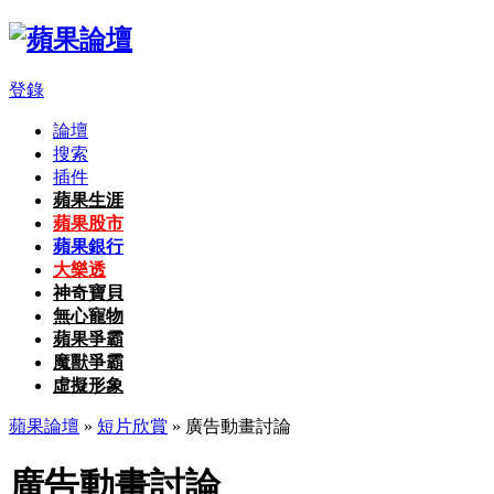
登錄
論壇
搜索
插件
蘋果生涯
蘋果股市
蘋果銀行
大樂透
神奇寶貝
無心寵物
蘋果爭霸
魔獸爭霸
虛擬形象
蘋果論壇
»
短片欣賞
» 廣告動畫討論
廣告動畫討論