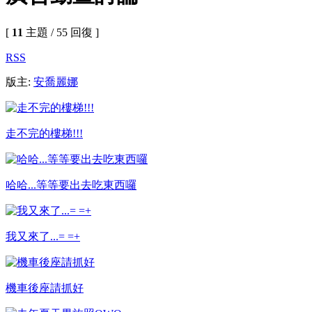
[
11
主題 / 55 回復 ]
RSS
版主:
安喬麗娜
走不完的樓梯!!!
哈哈...等等要出去吃東西囉
我又來了...= =+
機車後座請抓好