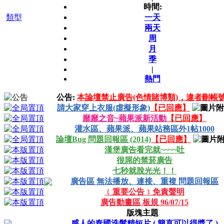
時間:
類型
一天
兩天
周
月
季
|
熱門
公告:
本論壇禁止廣告(色情賭博類)，違者刪帳號
請大家穿上衣服(虛擬形象)
【已回應】
靡靡之音~蘋果派新活動
【已回應】
灌水區、蘋果派、蘋果站務區外1帖1000
論壇Bug 問題回報區 (2014)
【已回應】
漢堡廣告看完就~~~~吐
很屌的禁菸廣告
七秒就脫光光！！
廣告區 無法播放、連接、重複 問題回報區
﹝重要公告﹞免責聲明
廣告動畫區 板規 96/07/15
版塊主題
感人的泰國洗髮精短片 ( 簡直可以得獎了 )