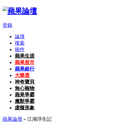
登錄
論壇
搜索
插件
蘋果生涯
蘋果股市
蘋果銀行
大樂透
神奇寶貝
無心寵物
蘋果爭霸
魔獸爭霸
虛擬形象
蘋果論壇
» 江湖浮生記