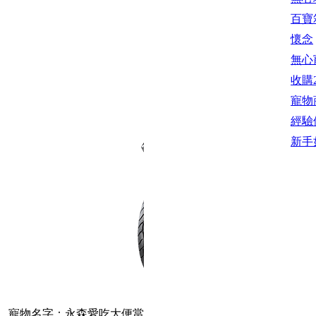
百寶
懷念
無心寵
收購
寵物
經驗
新手
寵物名字：永森愛吃大便當