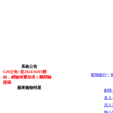
系統公告
GM公告: 從2024/10/01開
寵物銀行
|
始，經驗掉寶加倍 || 關閉驗
證碼
蘋果寵物明星
刷怪
名人
活人
無心