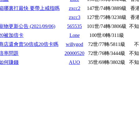
箱哪裏打最快 要帶上戒指嗎
zxcc2
147世/74轉/3889級
香
zxcc3
127世/75轉/3238級
香
物更新公告 (2021/09/06)
565535
101世/74轉/3806級
不知
20被加倍卡
Lone
100世/0轉/311級
商店還會賣50倍或20倍卡嗎
willygod
72世/77轉/5811級
不
倍率問題
20000520
72世/76轉/3444級
不知
如何賺錢
AUO
35世/69轉/3802級
不知