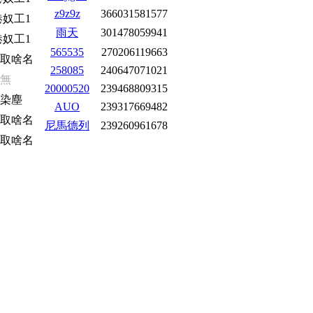
z9z9z
366031581577
港奴工1
雨天
301478059941
港奴工1
565535
270206119663
取啥名
258085
240647071021
無
20000520
239468809315
染塵
AUO
239317669482
取啥名
尼馬德列
239260961678
取啥名