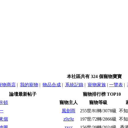
本社區共有 324 個寵物寶寶
寵物商店
|
我的寵物
|
物品合成
|
系統記錄
|
寵物家族
|
一覽表
|
論壇最新帖子
寵物排行榜 TOP10
卡頓
寵物主人
寵物等級
一
風劍雨
255世/81轉/3078級
不知
來個
z9z9z
197世/72轉/2866級
不知
地圖
zxcc
156世/39轉/2024級
香