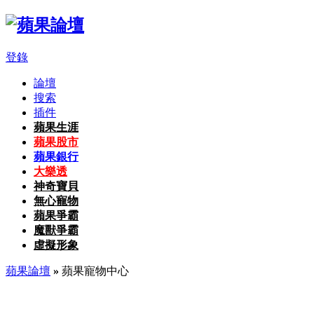
登錄
論壇
搜索
插件
蘋果生涯
蘋果股市
蘋果銀行
大樂透
神奇寶貝
無心寵物
蘋果爭霸
魔獸爭霸
虛擬形象
蘋果論壇
»
蘋果寵物中心