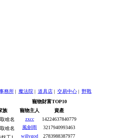
事務所
|
魔法院
|
道具店
|
交易中心
|
野戰
寵物財富TOP10
家族
寵物主人
資產
zxcc
14224637840779
取啥名
風劍雨
3217940993463
取啥名
willygod
2783988387977
港奴工1