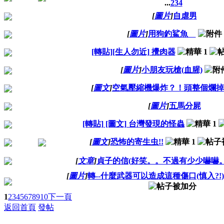
...
2
3
4
[
圖片
]
自虐男
[
圖片
]
用狗釣鯊魚
[轉貼][生人勿近] 攪肉器
[
圖片
]
小朋友玩槍(血腥)
[
圖文
]
空氣壓縮機爆炸？！頭整個爛
[
圖片
]
五馬分屍
[轉貼] [圖文] 台灣發現的怪蟲
[
圖文
]
恐怖的寄生虫!!
[
文章
]
貞子的信(好笑。。不過有少少嚇嚇。
[
圖片
]
轉--什麼武器可以造成這種傷口(慎入?!)
1
2
3
4
5
6
7
8
9
10
下一頁
返回首頁
發帖