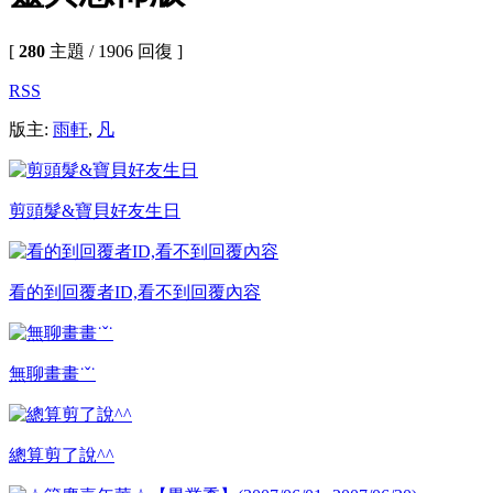
[
280
主題 / 1906 回復 ]
RSS
版主:
雨軒
,
凡
剪頭髮&寶貝好友生日
看的到回覆者ID,看不到回覆內容
無聊畫畫˙ˇ˙
總算剪了說^^