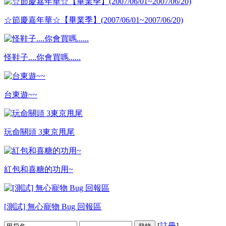
☆節慶嘉年華☆【畢業季】(2007/06/01~2007/06/20)
怪鞋子....你會買嗎......
台東遊~~
玩命關頭 3東京甩尾
紅包和喜糖的功用~
[測試] 無心寵物 Bug 回報區
[
註冊
]