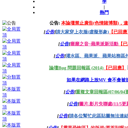
季
|
熱門
公告:
本論壇禁止廣告(色情賭博類)，違
[
公告
]
請大家穿上衣服(虛擬形象)
【已回應
[
公告
]
靡靡之音~蘋果派新活動
【已
[
公告
]
灌水區、蘋果派、蘋果站務區外1
論壇Bug 問題回報區 (2014)
【已回應】
如果在網路上放MV 會不會被
[
公告
]
重複文章回報區(07/06/04
[
公告
]
圖片.影片失聯處(11/5更
[
公告
]
請各位幫忙此區貼圖無法連
[
公告
]
【靈異恐怖區】的版規(要簽到喔103/