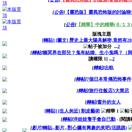
[
公告
]
【靈恐版】靈異恐怖版的討論聊
[
公告
]
【精華】中的精華(６/１３
版塊主題
[轉貼] [圖文] 歷史上最大陽具解密,竟然有28
...
2
[
轉帖
]
幽冥界在那兒？鬼有結婚、生小鬼嗎？（
讀權限
1
]
...
2
[
轉帖
]
出軌
[
轉帖
]
7個日本常傳恐怖事件
[
轉帖
]
旅行住飯店5大禁忌
[
轉帖
]
窗外的女人
[轉貼] [生人匆近] 割皮藝術
[
轉帖
]
洋娃娃隻手會自已動
- [閱
[
影片
]
轉貼--影片--對心臟有興趣的來吧(活跳跳)