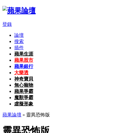
登錄
論壇
搜索
插件
蘋果生涯
蘋果股市
蘋果銀行
大樂透
神奇寶貝
無心寵物
蘋果爭霸
魔獸爭霸
虛擬形象
蘋果論壇
» 靈異恐怖版
靈異恐怖版