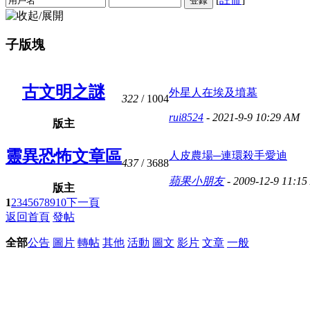
登錄
子版塊
古文明之謎
外星人在埃及墳墓
322
/ 1004
rui8524
- 2021-9-9 10:29 AM
版主
靈異恐怖文章區
人皮農場─連環殺手愛迪
437
/ 3688
蘋果小朋友
- 2009-12-9 11:1
版主
1
2
3
4
5
6
7
8
9
10
下一頁
返回首頁
發帖
全部
公告
圖片
轉帖
其他
活動
圖文
影片
文章
一般