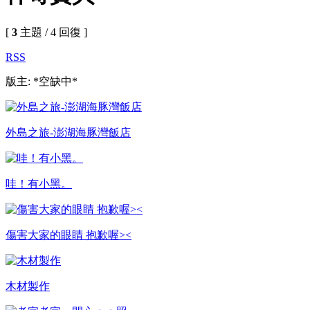
[
3
主題 / 4 回復 ]
RSS
版主: *空缺中*
外島之旅-澎湖海豚灣飯店
哇！有小黑。
傷害大家的眼睛 抱歉喔><
木材製作