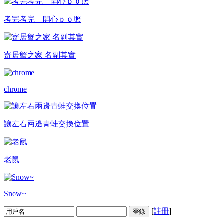
考完考完 開心ｐｏ照
寄居蟹之家 名副其實
chrome
讓左右兩邊青蛙交換位置
老鼠
Snow~
[
註冊
]
登錄