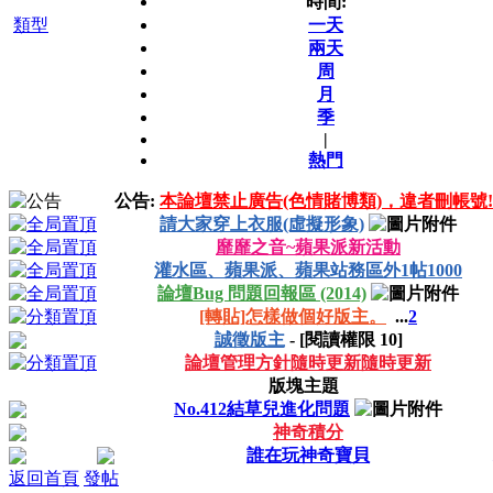
時間:
類型
一天
兩天
周
月
季
|
熱門
公告:
本論壇禁止廣告(色情賭博類)，違者刪帳號!
請大家穿上衣服(虛擬形象)
靡靡之音~蘋果派新活動
灌水區、蘋果派、蘋果站務區外1帖1000
論壇Bug 問題回報區 (2014)
[轉貼]怎樣做個好版主。
...
2
誠徵版主
- [閱讀權限
10
]
論壇管理方針隨時更新隨時更新
版塊主題
No.412結草兒進化問題
神奇積分
誰在玩神奇寶貝
返回首頁
發帖