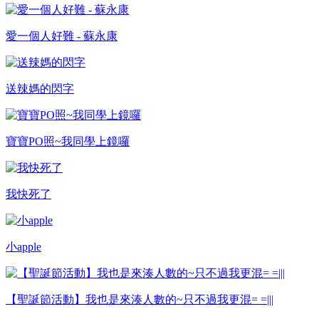
愛一個人好難 - 蘇永康
送辣媽的閃字
寶寶PO照~我同學上鏡囉
我快死了
小apple
【聖誕節活動】我也是來湊人數的~只不過我更混= =|||