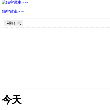
貓空纜車~~~
今天