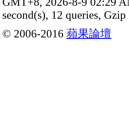
GMT+8, 2026-8-9 02:29 
second(s), 12 queries, Gzip
© 2006-2016
蘋果論壇