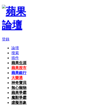
登錄
論壇
搜索
插件
蘋果生涯
蘋果股市
蘋果銀行
大樂透
神奇寶貝
無心寵物
蘋果爭霸
魔獸爭霸
虛擬形象