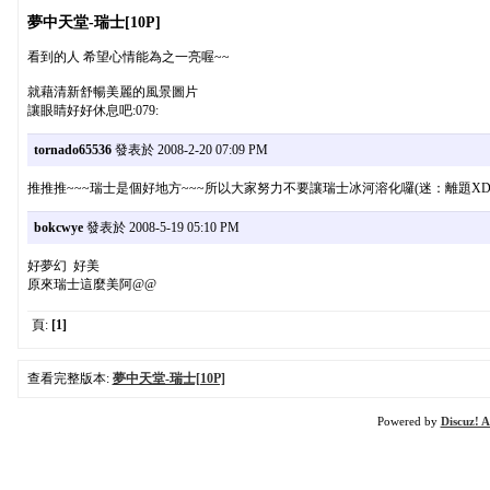
夢中天堂-瑞士[10P]
看到的人 希望心情能為之一亮喔~~
就藉清新舒暢美麗的風景圖片
讓眼睛好好休息吧:079:
tornado65536
發表於 2008-2-20 07:09 PM
推推推~~~瑞士是個好地方~~~所以大家努力不要讓瑞士冰河溶化囉(迷：離題XD
bokcwye
發表於 2008-5-19 05:10 PM
好夢幻 好美
原來瑞士這麼美阿@@
頁:
[1]
查看完整版本:
夢中天堂-瑞士[10P]
Powered by
Discuz! A