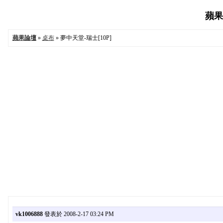
蘋果論
蘋果論壇
»
桌布
» 夢中天堂-瑞士[10P]
vk1006888
發表於 2008-2-17 03:24 PM